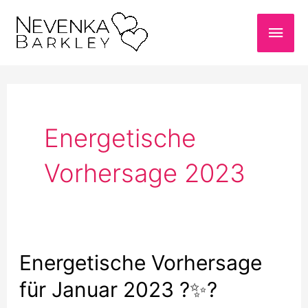
Zum
Hau
Inhalt
springen
Energetische
Vorhersage 2023
Energetische Vorhersage
Energetische
Vorhersage
für Januar 2023 ?✨?
für